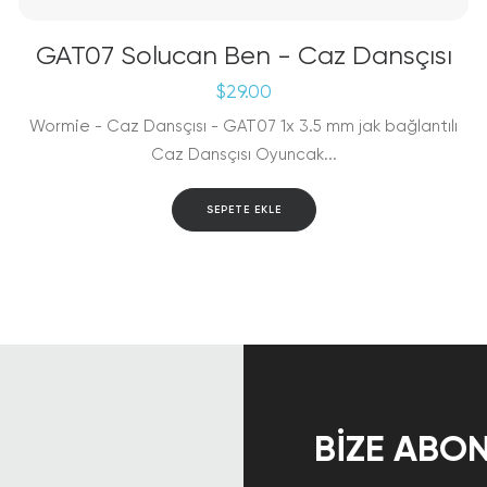
GAT07 Solucan Ben - Caz Dansçısı
$
29.00
Wormie - Caz Dansçısı - GAT07 1x 3.5 mm jak bağlantılı
Caz Dansçısı Oyuncak...
SEPETE EKLE
BIZE ABON