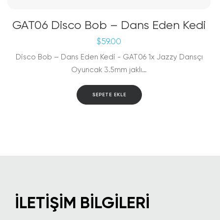
GAT06 Disco Bob – Dans Eden Kedi
$
59.00
Disco Bob – Dans Eden Kedi - GAT06 1x Jazzy Dansçı
Oyuncak 3.5mm jaklı…
SEPETE EKLE
İLETIŞIM BILGILERI