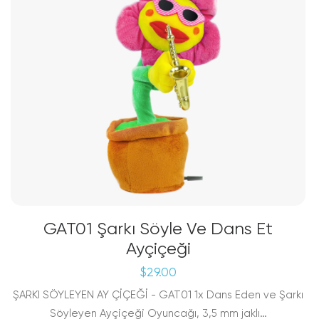
GAT01 Şarkı Söyle Ve Dans Et
Ayçiçeği
$
29.00
ŞARKI SÖYLEYEN AY ÇİÇEĞİ - GAT01 1x Dans Eden ve Şarkı
Söyleyen Ayçiçeği Oyuncağı, 3,5 mm jaklı…