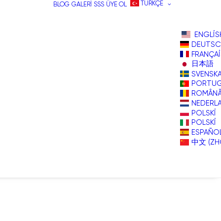
TÜRKÇE
BLOG
GALERI
SSS
ÜYE OL
ENGLIS
DEUTSC
FRANÇAI
日本語
SVENSK
PORTU
ROMÂN
NEDERL
POLSKI
POLSKI
ESPAÑO
中文 (ZH