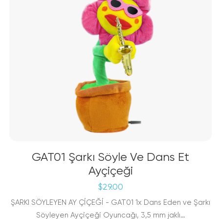
GAT01 Şarkı Söyle Ve Dans Et
Ayçiçeği
$
29.00
ŞARKI SÖYLEYEN AY ÇİÇEĞİ - GAT01 1x Dans Eden ve Şarkı
Söyleyen Ayçiçeği Oyuncağı, 3,5 mm jaklı…