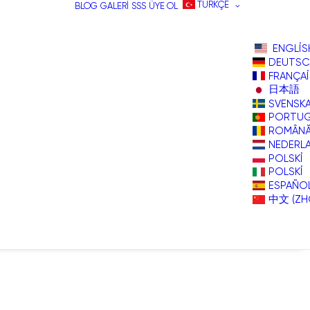
TÜRKÇE
BLOG
GALERI
SSS
ÜYE OL
ENGLIS
DEUTSC
FRANÇAI
日本語
SVENSK
PORTU
ROMÂN
NEDERL
POLSKI
POLSKI
ESPAÑO
中文 (ZH