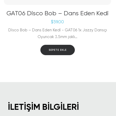
GAT06 Disco Bob – Dans Eden Kedi
$
59.00
Disco Bob – Dans Eden Kedi - GAT06 1x Jazzy Dansçı
Oyuncak 3.5mm jaklı…
SEPETE EKLE
İLETIŞIM BILGILERI