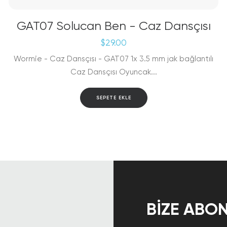
GAT07 Solucan Ben - Caz Dansçısı
$
29.00
Wormie - Caz Dansçısı - GAT07 1x 3.5 mm jak bağlantılı
Caz Dansçısı Oyuncak...
SEPETE EKLE
BIZE ABON