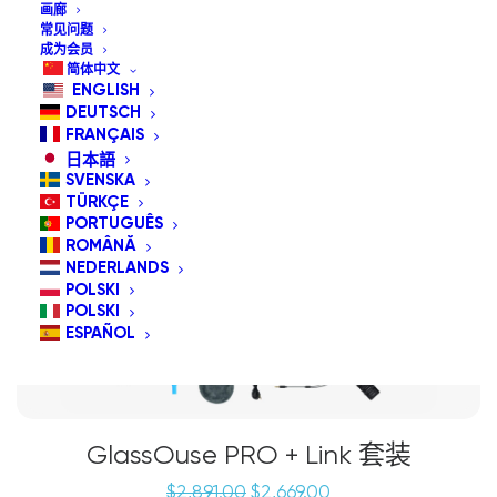
画廊
常见问题
成为会员
促销中
简体中文
ENGLISH
套餐特惠
DEUTSCH
FRANÇAIS
日本語
SVENSKA
TÜRKÇE
PORTUGUÊS
ROMÂNĂ
NEDERLANDS
POLSKI
POLSKI
ESPAÑOL
GlassOuse PRO + Link 套装
原
当
$
2,891.00
$
2,669.00