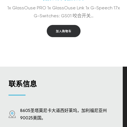
价
前
1x GlassOuse PRO 1x GlassOuse Link 1x G-Speech 17x
为：
价
$2,891.00。
格
G-Switches: GS01 咬合开关…
为：
$2,669.00。
加入购物车
联系信息
8605圣塔莫尼卡大道西好莱坞，加利福尼亚州
90025美国。