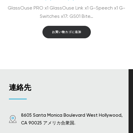
の
在
GlassOuse PRO x1 GlassOuse Link x1 G-Speech x1 G-
価
の
格
価
Switches x17: GS01 Bite…
は
格
$2,891.00
は
お買い物カゴに追加
で
$2,669.00
し
で
た。
す。
連絡先
8605 Santa Monica Boulevard West Hollywood,
CA 90025 アメリカ合衆国.