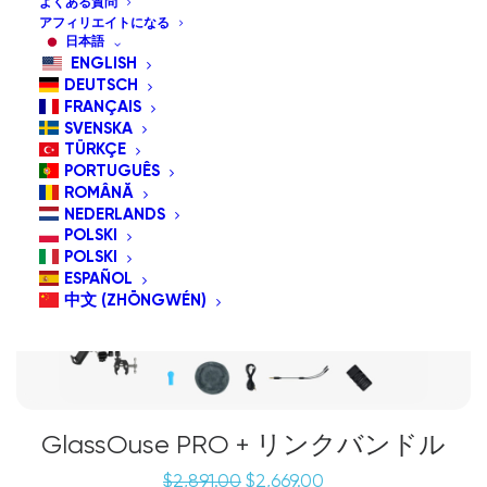
よくある質問
アフィリエイトになる
日本語
セール
ENGLISH
DEUTSCH
バンドルスペシャル
FRANÇAIS
SVENSKA
TÜRKÇE
PORTUGUÊS
ROMÂNĂ
NEDERLANDS
POLSKI
POLSKI
ESPAÑOL
中文 (ZHŌNGWÉN)
GlassOuse PRO + リンクバンドル
元
現
$
2,891.00
$
2,669.00