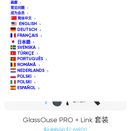
画廊
常见问题
成为会员
促销中
简体中文
ENGLISH
套餐特惠
DEUTSCH
FRANÇAIS
日本語
SVENSKA
TÜRKÇE
PORTUGUÊS
ROMÂNĂ
NEDERLANDS
POLSKI
POLSKI
ESPAÑOL
GlassOuse PRO + Link 套装
原
当
$
2,891.00
$
2,669.00