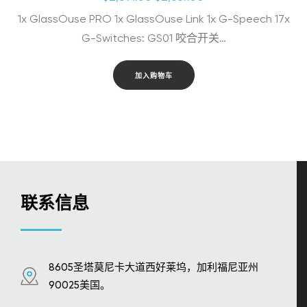
价
前
1x GlassOuse PRO 1x GlassOuse Link 1x G-Speech 17x
为：
价
$2,891.00。
格
G-Switches: GS01 咬合开关…
为：
$2,669.00。
加入购物车
联系信息
8605圣塔莫尼卡大道西好莱坞，加利福尼亚州
90025美国。