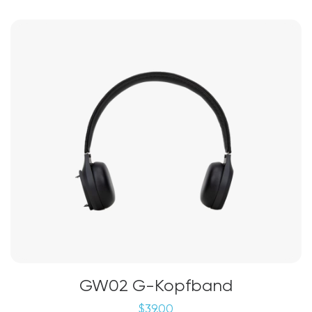
GW02 G-Kopfband
$
39.00