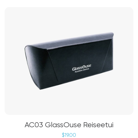
AC03 GlassOuse Reiseetui
$
19.00