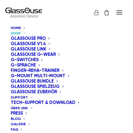
HOME
SHOP
GLASSOUSE PRO
GLASSOUSE V1.4
GLASSOUSE LINK
GLASSOUSE G-WEAR
G-SWITCHES
G-SPRACHE
Alle anzeigen
GT-Serie
GM-Serie
FINGER-REHA-TRAINER
GlassOuse Hilfsmittel
GlassOuse G-Wear
G-MOUNT MULTI-MOUNT
G-Switches
GlassOuse Bundle
GLASSOUSE BUNDLE
GlassOuse Spielzeug
GlassOuse Zubehör
GLASSOUSE SPIELZEUG
GLASSOUSE ZUBEHÖR
Nach Beliebtheit sortiert
SUPPORT
TECH-SUPPORT & DOWNLOAD
Standardsortierung
ÜBER UNS
Nach Aktualität sortieren
PRESS
Nach Preis sortieren: aufsteigend
BLOG
Nach Preis sortieren: absteigend
GALERIE
FAQ