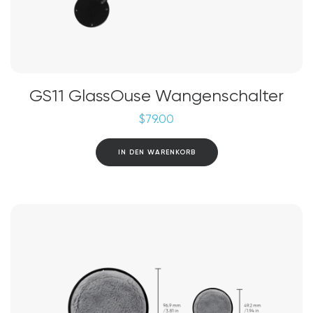
GS11 GlassOuse Wangenschalter
$
79.00
IN DEN WARENKORB