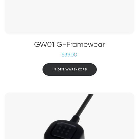
GW01 G-Framewear
$
39.00
IN DEN WARENKORB