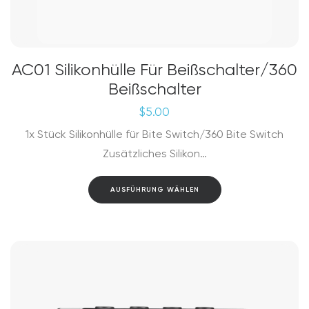
AC01 Silikonhülle Für Beißschalter/360
Beißschalter
$
5.00
1x Stück Silikonhülle für Bite Switch/360 Bite Switch
Zusätzliches Silikon…
Dieses
AUSFÜHRUNG WÄHLEN
Produkt
weist
mehrere
Varianten
auf.
Die
Optionen
können
auf