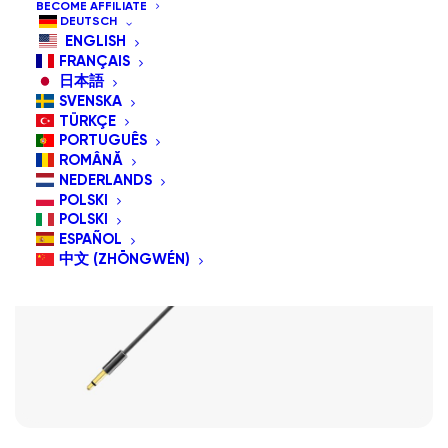
BECOME AFFILIATE
DEUTSCH
ENGLISH
FRANÇAIS
日本語
SVENSKA
TÜRKÇE
PORTUGUÊS
ROMÂNĂ
NEDERLANDS
POLSKI
POLSKI
ESPAÑOL
中文 (ZHŌNGWÉN)