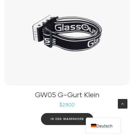
können
auf
der
Produktseite
gewählt
werden
GW05 G-Gurt Klein
$
29.00
IN DEN WARENKORB
Deutsch