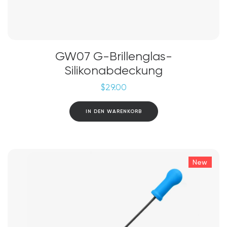
GW07 G-Brillenglas-
Silikonabdeckung
$
29.00
IN DEN WARENKORB
New