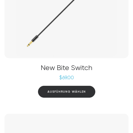
New Bite Switch
$
69.00
Dieses
AUSFÜHRUNG WÄHLEN
Produkt
weist
mehrere
Varianten
auf.
Die
Optionen