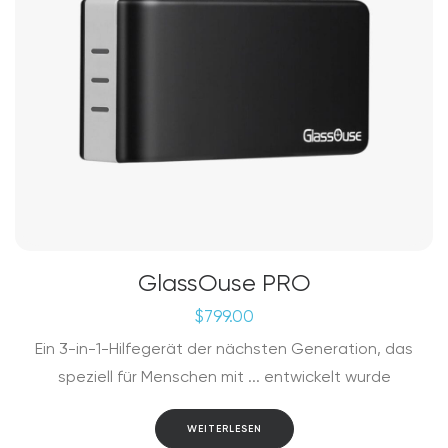
der
Produktseite
gewählt
werden
GlassOuse PRO
$
799.00
Ein 3-in-1-Hilfegerät der nächsten Generation, das
speziell für Menschen mit ... entwickelt wurde
WEITERLESEN