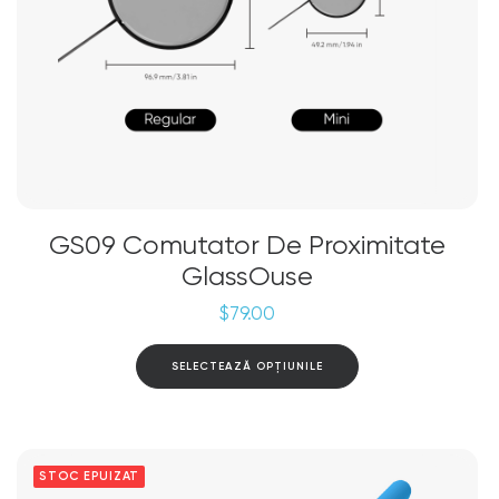
GS09 Comutator De Proximitate
GlassOuse
$
79.00
Acest
SELECTEAZĂ OPȚIUNILE
produs
are
mai
multe
variații.
Opțiunile
STOC EPUIZAT
pot