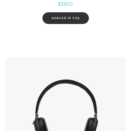
$
39.00
ADAUGĂ ÎN COȘ