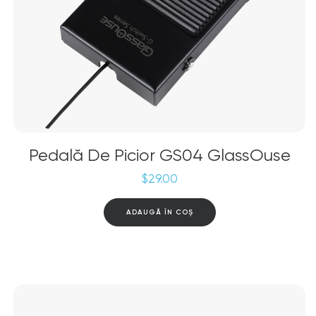
Pedală De Picior GS04 GlassOuse
$
29.00
ADAUGĂ ÎN COȘ