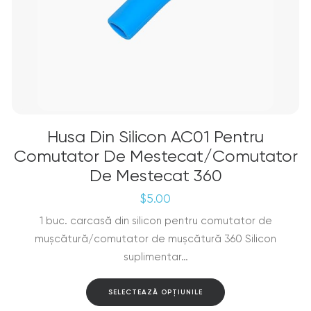
Husa Din Silicon AC01 Pentru
Comutator De Mestecat/comutator
De Mestecat 360
$
5.00
1 buc. carcasă din silicon pentru comutator de
mușcătură/comutator de mușcătură 360 Silicon
suplimentar…
Acest
SELECTEAZĂ OPȚIUNILE
produs
are