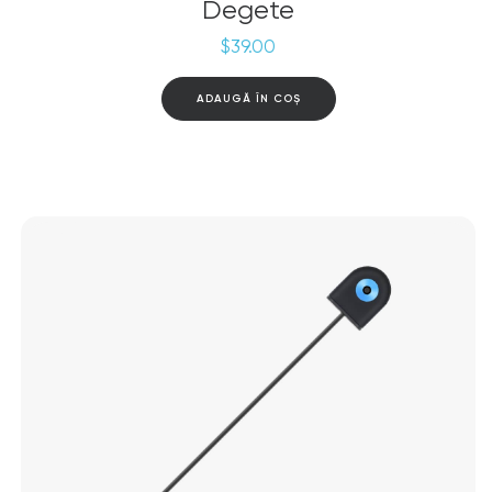
Degete
$
39.00
ADAUGĂ ÎN COȘ