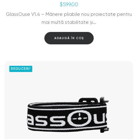
$
599.00
GlassOuse V1.4 – Mânere pliabile nou proiectate pentru
mai multă stabilitate și…
ADAUGĂ ÎN COȘ
REDUCERI!