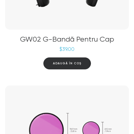
GW02 G-Bandă Pentru Cap
$
39.00
ADAUGĂ ÎN COȘ