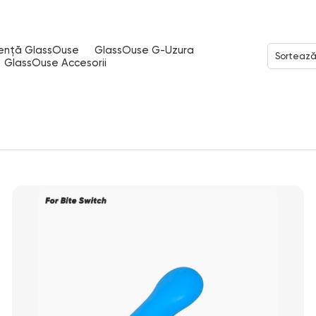
tență GlassOuse
GlassOuse G-Uzura
Sortează
GlassOuse Accesorii