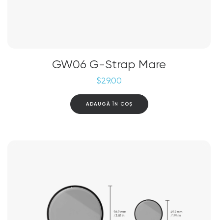
GW06 G-Strap Mare
$
29.00
ADAUGĂ ÎN COȘ