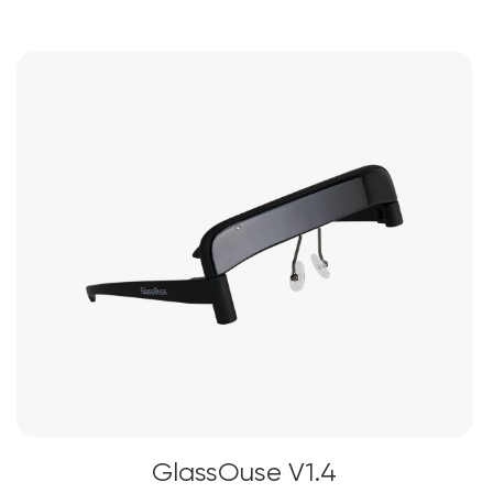
alese
în
pagina
produsului.
GlassOuse V1.4