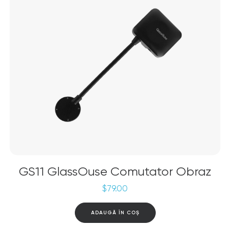
GS11 GlassOuse Comutator Obraz
$
79.00
ADAUGĂ ÎN COȘ