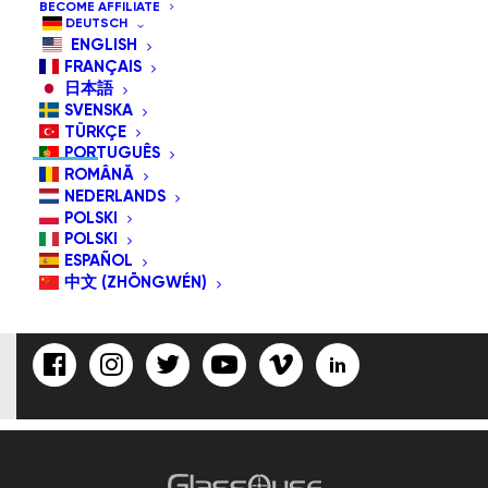
BECOME AFFILIATE
DEUTSCH
ENGLISH
FRANÇAIS
ABONNIEREN SIE UNS/FOLGEN
日本語
SIE UNS
SVENSKA
TÜRKÇE
PORTUGUÊS
ROMÂNĂ
NEDERLANDS
POLSKI
E-Mail-
POLSKI
Adresse:
ESPAÑOL
中文 (ZHŌNGWÉN)