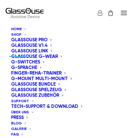
HOME
SHOP
GLASSOUSE PRO
KONTAKT INFORMATIONEN
GLASSOUSE V1.4
GLASSOUSE LINK
GLASSOUSE G-WEAR
G-SWITCHES
G-SPRACHE
FINGER-REHA-TRAINER
8605 Santa Monica Boulevard West Hollywood,
G-MOUNT MULTI-MOUNT
CA 90025 Vereinigten Staaten.
GLASSOUSE BUNDLE
GLASSOUSE SPIELZEUG
GLASSOUSE ZUBEHÖR
info@glassouse.com
|
support@glassouse.com
SUPPORT
TECH-SUPPORT & DOWNLOAD
(760) 284-7057
(Für die Produkt-Anfrage)
ÜBER UNS
PRESS
Hinweis:
Für after-sales-Unterstützung, mailen Sie uns
BLOG
bitte an
support@glassouse.com
.
GALERIE
FAQ