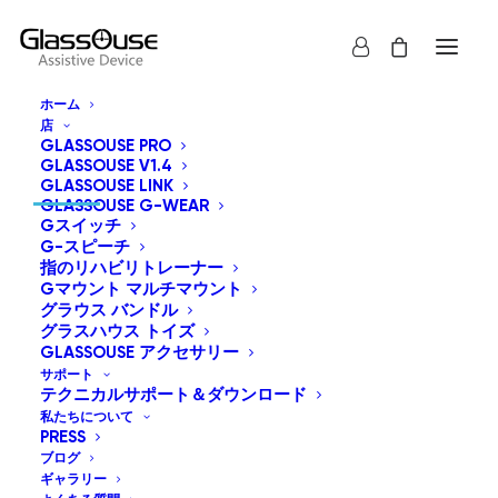
ホーム
店
GLASSOUSE PRO
連絡先
GLASSOUSE V1.4
GLASSOUSE LINK
GLASSOUSE G-WEAR
Gスイッチ
G-スピーチ
8605 Santa Monica Boulevard West Hollywood,
指のリハビリトレーナー
Gマウント マルチマウント
CA 90025 アメリカ合衆国.
グラウス バンドル
グラスハウス トイズ
info@glassouse.com
|
support@glassouse.com
GLASSOUSE アクセサリー
サポート
テクニカルサポート＆ダウンロード
(760) 284-7057
(製品に関するお問い合わせ)
私たちについて
注意
アフターサービスについては、までメールでお問い合
PRESS
わせください。
support@glassouse.com
.
ブログ
ギャラリー