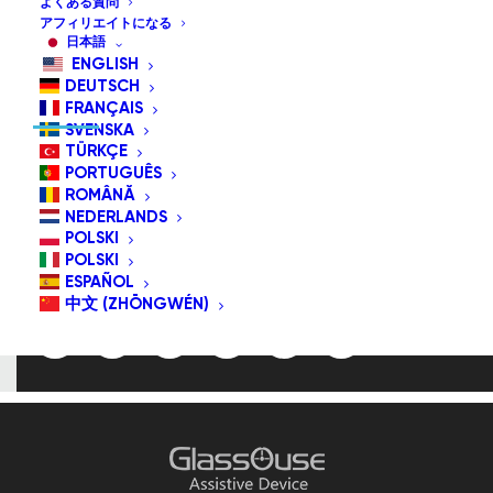
よくある質問
アフィリエイトになる
日本語
ENGLISH
フォロー/購読はこちら
DEUTSCH
FRANÇAIS
SVENSKA
TÜRKÇE
PORTUGUÊS
メールアドレ
ROMÂNĂ
ス
NEDERLANDS
POLSKI
POLSKI
ESPAÑOL
中文 (ZHŌNGWÉN)