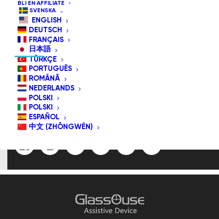
BLI EN AFFILIATE
SVENSKA
ENGLISH
DEUTSCH
PRENUMERERA OSS/FÖLJ OSS
FRANÇAIS
日本語
TÜRKÇE
PORTUGUÊS
ROMÂNĂ
E-Postadress:
NEDERLANDS
POLSKI
POLSKI
ESPAÑOL
中文 (ZHŌNGWÉN)