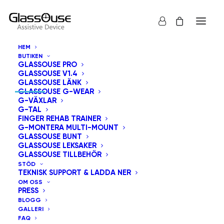
HEM
BUTIKEN
GLASSOUSE PRO
KONTAKTINFORMATION
GLASSOUSE V1.4
GLASSOUSE LÄNK
GLASSOUSE G-WEAR
G-VÄXLAR
G-TAL
FINGER REHAB TRAINER
At-8605 Santa Monica Boulevard i West
G-MONTERA MULTI-MOUNT
Hollywood, CA 90025 Usa.
GLASSOUSE BUNT
GLASSOUSE LEKSAKER
GLASSOUSE TILLBEHÖR
info@glassouse.com
|
support@glassouse.com
STÖD
TEKNISK SUPPORT & LADDA NER
(760) 284-7057
(För produkt Förfrågan)
OM OSS
PRESS
Observera:
För support efter försäljning, vänligen maila
BLOGG
oss på
support@glassouse.com
.
GALLERI
FAQ