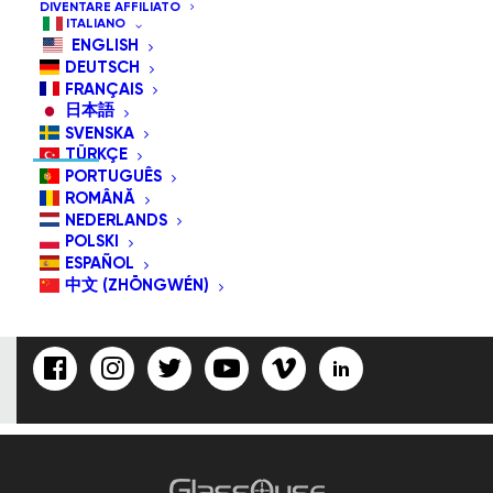
DIVENTARE AFFILIATO
ITALIANO
ENGLISH
DEUTSCH
ISCRIVERTI CON NOI/FOLLOW
FRANÇAIS
US
日本語
SVENSKA
TÜRKÇE
PORTUGUÊS
ROMÂNĂ
NEDERLANDS
Indirizzo
POLSKI
Email:
ESPAÑOL
中文 (ZHŌNGWÉN)