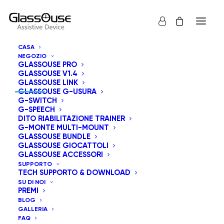
CASA
NEGOZIO
GLASSOUSE PRO
INFORMAZIONI DI CONTATTO
GLASSOUSE V1.4
GLASSOUSE LINK
GLASSOUSE G-USURA
G-SWITCH
G-SPEECH
DITO RIABILITAZIONE TRAINER
8605 Santa Monica Boulevard a West
G-MONTE MULTI-MOUNT
Hollywood, CA 90025 Stati Uniti.
GLASSOUSE BUNDLE
GLASSOUSE GIOCATTOLI
GLASSOUSE ACCESSORI
info@glassouse.com
|
support@glassouse.com
SUPPORTO
TECH SUPPORTO & DOWNLOAD
(760) 284-7057
(Per informazioni sui prodotti)
SU DI NOI
PREMI
Nota:
Per l'assistenza post-vendita, si prega di
BLOG
contattarci via email a
support@glassouse.com
.
GALLERIA
FAQ