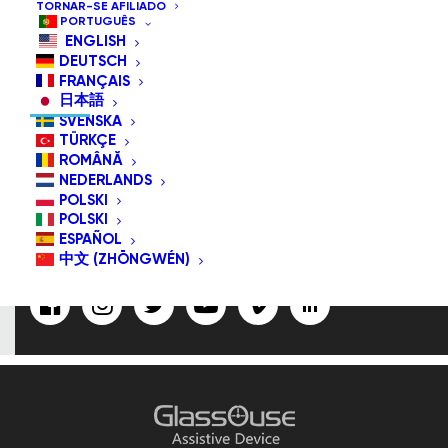
TORNAR-SE AFILIADO
PORTUGUÊS
ENGLISH
DEUTSCH
SUBSCREVER-NOS/SIGA-NOS
FRANÇAIS
日本語
SVENSKA
TÜRKÇE
ROMÂNĂ
Endereço De
NEDERLANDS
E-Mail:
POLSKI
POLSKI
ESPAÑOL
中文 (ZHŌNGWÉN)