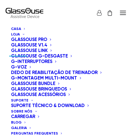
CASA
LOJA
GLASSOUSE PRO
INFORMAÇÕES DE CONTATO
GLASSOUSE V1.4
GLASSOUSE LINK
GLASSOUSE G-DESGASTE
G-INTERRUPTORES
G-VOZ
DEDO DE REABILITAÇÃO DE TREINADOR
8605 Santa Monica Boulevard West Hollywood,
G-MONTAGEM MULTI-MOUNT
CA 90025 Estados Unidos.
GLASSOUSE BUNDLE
GLASSOUSE BRINQUEDOS
GLASSOUSE ACESSÓRIOS
info@glassouse.com
|
support@glassouse.com
SUPORTE
SUPORTE TÉCNICO & DOWNLOAD
(760) 284-7057
(Para produto de Inquérito)
SOBRE NÓS
CARREGAR
Nota:
Para suporte pós-venda, por favor, um e-mail
BLOG
para
support@glassouse.com
.
GALERIA
PERGUNTAS FREQUENTES