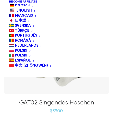
BECOME AFFILIATE
DEUTSCH
ENGLISH
FRANÇAIS
日本語
SVENSKA
TÜRKÇE
PORTUGUÊS
ROMÂNĂ
NEDERLANDS
POLSKI
POLSKI
ESPAÑOL
中文 (ZHŌNGWÉN)
GAT02 Singendes Häschen
$
39.00