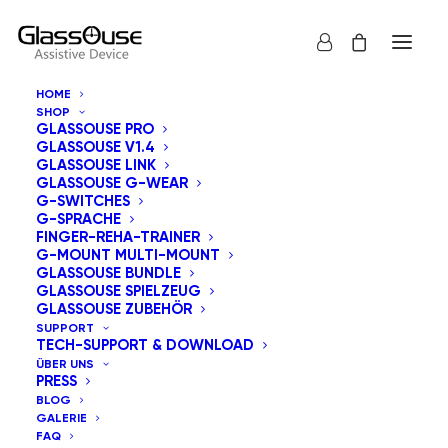
HOME
SHOP
GLASSOUSE PRO
GLASSOUSE V1.4
GLASSOUSE LINK
GLASSOUSE G-WEAR
G-SWITCHES
G-SPRACHE
Alle anzeigen
GlassOuse Spielzeug
FINGER-REHA-TRAINER
G-MOUNT MULTI-MOUNT
Standardsortierung
GLASSOUSE BUNDLE
GLASSOUSE SPIELZEUG
Nach Beliebtheit sortiert
GLASSOUSE ZUBEHÖR
Nach Aktualität sortieren
SUPPORT
Nach Preis sortieren: aufsteigend
TECH-SUPPORT & DOWNLOAD
Nach Preis sortieren: absteigend
ÜBER UNS
PRESS
BLOG
GALERIE
FAQ