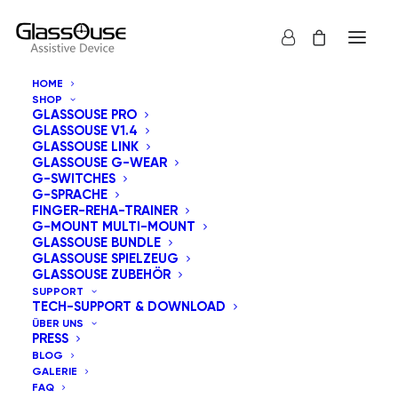
HOME
SHOP
GLASSOUSE PRO
GLASSOUSE V1.4
GLASSOUSE LINK
GLASSOUSE G-WEAR
G-SWITCHES
G-SPRACHE
Alle anzeigen
GlassOuse Spielzeug
FINGER-REHA-TRAINER
G-MOUNT MULTI-MOUNT
Nach Aktualität sortieren
GLASSOUSE BUNDLE
GLASSOUSE SPIELZEUG
Standardsortierung
GLASSOUSE ZUBEHÖR
Nach Beliebtheit sortiert
SUPPORT
Nach Preis sortieren: aufsteigend
TECH-SUPPORT & DOWNLOAD
Nach Preis sortieren: absteigend
ÜBER UNS
PRESS
BLOG
GALERIE
FAQ