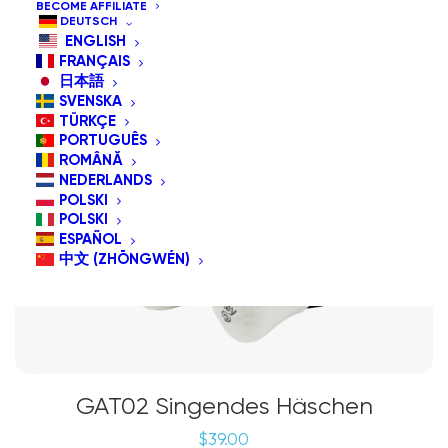
BECOME AFFILIATE
DEUTSCH
ENGLISH
FRANÇAIS
日本語
SVENSKA
TÜRKÇE
PORTUGUÊS
ROMÂNĂ
NEDERLANDS
POLSKI
POLSKI
ESPAÑOL
中文 (ZHŌNGWÉN)
GAT02 Singendes Häschen
$
39.00