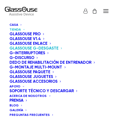
CASA
TIENDA
GLASSOUSE PRO
GLASSOUSE V1.4
GLASSOUSE ENLACE
GLASSOUSE G-DESGASTE
La serie G-Wear de GlassOuse ofrece una amplia
G-INTERRUPTORES
G-DISCURSO
gama de accesorios para personalizar la forma de
DEDO DE REHABILITACIÓN DE ENTRENADOR
llevar los dispositivos de asistencia de GlassOuse. Las
G-MONTAJE MULTI-MOUNT
GLASSOUSE PAQUETE
opciones incluyen el G-Framewear, la G-Headband, la
GLASSOUSE JUGUETES
G-Cap, el G-Beanie Hat, la G-Strap Small y la G-Strap
GLASSOUSE ACCESORIOS
APOYO
Big. Cada compra incluye una garantía de devolución
SOPORTE TÉCNICO Y DESCARGAR
del dinero de 15 días y una garantía de un año.
ACERCA DE NOSOTROS
PRENSA
BLOG
GALERÍA
Mostrar todos los
GlassOuse G-Desgaste
PREGUNTAS FRECUENTES