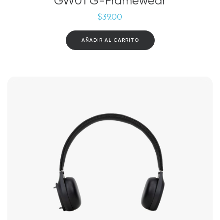
GW01 G-Framewear
$
39.00
AÑADIR AL CARRITO