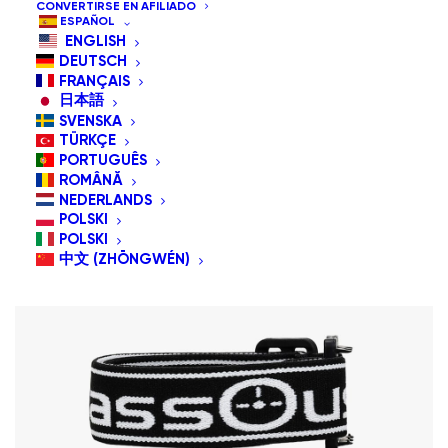
CONVERTIRSE EN AFILIADO
Ordenar por precio: bajo a alto
ESPAÑOL
ENGLISH
Orden predeterminado
DEUTSCH
Ordenar por popularidad
FRANÇAIS
Ordenar por los últimos
日本語
Ordenar por precio: alto a bajo
SVENSKA
TÜRKÇE
PORTUGUÊS
ROMÂNĂ
NEDERLANDS
POLSKI
POLSKI
¡OFERTA!
中文 (ZHŌNGWÉN)