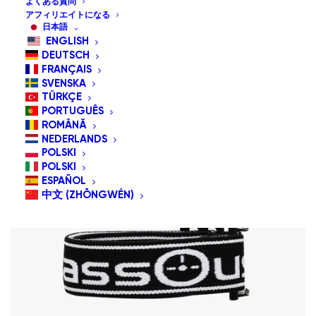
よくある質問
デフォルト表示
アフィリエイトになる
日本語
人気順
新しい順に並べ替え
ENGLISH
価格順: 高い 安い
DEUTSCH
FRANÇAIS
SVENSKA
TÜRKÇE
PORTUGUÊS
ROMÂNĂ
NEDERLANDS
POLSKI
セール
POLSKI
ESPAÑOL
中文 (ZHŌNGWÉN)