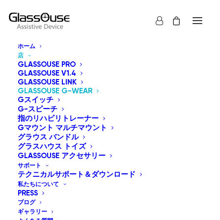
ホーム
店
GLASSOUSE PRO
GLASSOUSE V1.4
GLASSOUSE LINK
GLASSOUSE G-WEAR
The GlassOuse G-Wear Series provides a variety of
Gスイッチ
accessories for customizing how you wear GlassOuse
G-スピーチ
指のリハビリトレーナー
assistive devices. Options include the G-Framewear,
Gマウント マルチマウント
G-Headband, G-Cap, G-Beanie Hat, G-Strap Small,
グラウス バンドル
グラスハウス トイズ
and G-Strap Big. Each purchase comes with a 15-day
GLASSOUSE アクセサリー
money-back guarantee and a one-year warranty.
サポート
テクニカルサポート＆ダウンロード
私たちについて
すべて表示
GlassOuse G-Wear
PRESS
ブログ
価格順: 安い 高い
ギャラリー