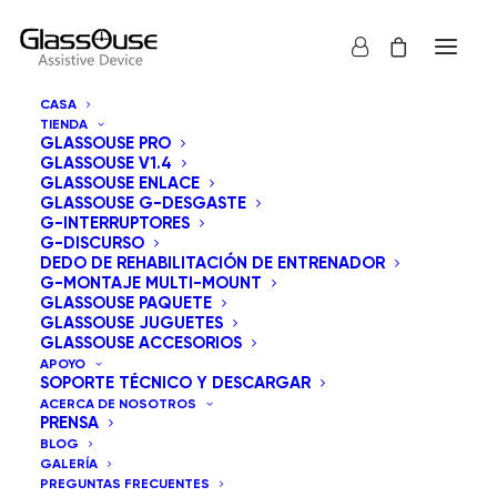
CASA
TIENDA
GLASSOUSE PRO
GLASSOUSE V1.4
GLASSOUSE ENLACE
GLASSOUSE G-DESGASTE
G-INTERRUPTORES
G-DISCURSO
Mostrar todos los
GlassOuse Juguetes
DEDO DE REHABILITACIÓN DE ENTRENADOR
G-MONTAJE MULTI-MOUNT
Ordenar por los últimos
GLASSOUSE PAQUETE
GLASSOUSE JUGUETES
Orden predeterminado
GLASSOUSE ACCESORIOS
Ordenar por popularidad
APOYO
Ordenar por precio: bajo a alto
SOPORTE TÉCNICO Y DESCARGAR
Ordenar por precio: alto a bajo
ACERCA DE NOSOTROS
PRENSA
BLOG
GALERÍA
PREGUNTAS FRECUENTES