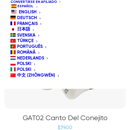
CONVERTIRSE EN AFILIADO
ESPAÑOL
ENGLISH
DEUTSCH
FRANÇAIS
日本語
SVENSKA
TÜRKÇE
PORTUGUÊS
ROMÂNĂ
NEDERLANDS
POLSKI
POLSKI
中文 (ZHŌNGWÉN)
GAT02 Canto Del Conejito
$
39.00