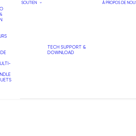
SOUTIEN
À PROPOS DE NOU
RO
4
N
URS
TECH SUPPORT &
 DE
DOWNLOAD
LTI-
NDLE
OUETS