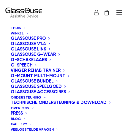
THUIS
WINKEL
GLASSOUSE PRO
GLASSOUSE V1.4
GLASSOUSE LINK
GLASSOUSE G-WEAR
G-SCHAKELAARS
G-SPEECH
Toon alles
GlassOuse Speelgoed
VINGER REHAB TRAINER
G-MOUNT MULTI-MOUNT
Sorteren op nieuwste
GLASSOUSE BUNDEL
GLASSOUSE SPEELGOED
Standaard sortering
GLASSOUSE ACCESSOIRES
Sorteer op populariteit
ONDERSTEUNING
Sorteer op prijs: laag naar hoog
TECHNISCHE ONDERSTEUNING & DOWNLOAD
Sorteer op prijs: hoog naar laag
OVER ONS
PRESS
BLOG
GALLERY
VEELGESTELDE VRAGEN