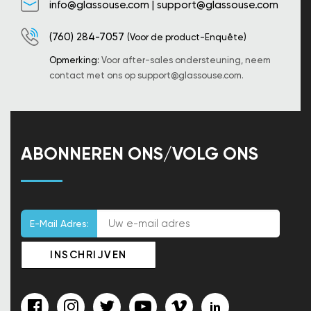
info@glassouse.com
|
support@glassouse.com
(760) 284-7057
(Voor de product-Enquête)
Opmerking:
Voor after-sales ondersteuning, neem
contact met ons op
support@glassouse.com
.
ABONNEREN ONS/VOLG ONS
E-Mail Adres: