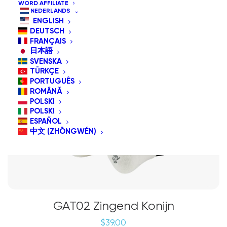
WORD AFFILIATE
NEDERLANDS
ENGLISH
DEUTSCH
FRANÇAIS
日本語
SVENSKA
TÜRKÇE
PORTUGUÊS
ROMÂNĂ
POLSKI
POLSKI
ESPAÑOL
中文 (ZHŌNGWÉN)
GAT02 Zingend Konijn
$
39.00