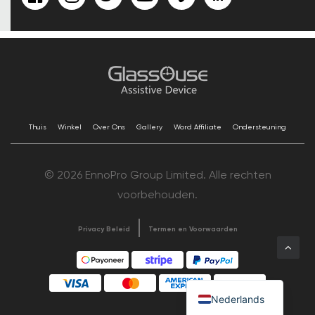
Thuis
Winkel
Over Ons
Gallery
Word Affiliate
Ondersteuning
© 2026 EnnoPro Group Limited. Alle rechten
voorbehouden.
Privacy Beleid
Termen en Voorwaarden
Nederlands