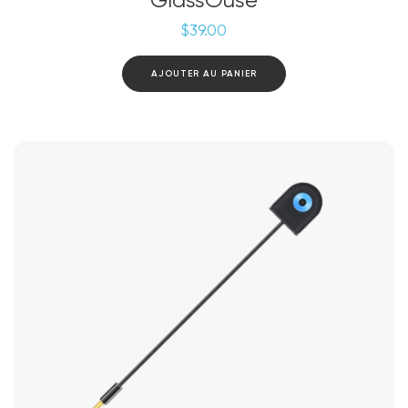
GlassOuse
$
39.00
AJOUTER AU PANIER