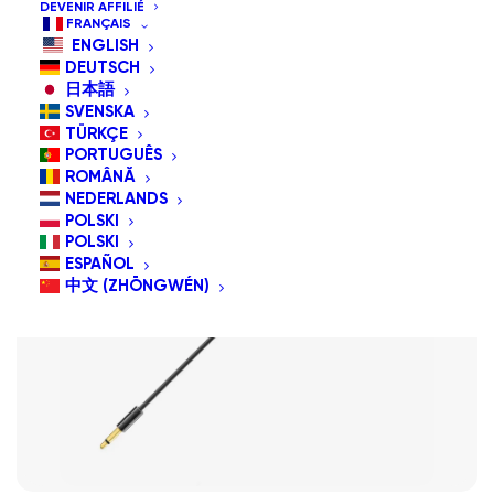
DEVENIR AFFILIÉ
FRANÇAIS
ENGLISH
DEUTSCH
日本語
SVENSKA
TÜRKÇE
New
PORTUGUÊS
ROMÂNĂ
NEDERLANDS
POLSKI
POLSKI
ESPAÑOL
中文 (ZHŌNGWÉN)