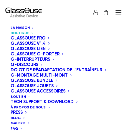
LA MAISON
BOUTIQUE
GLASSOUSE PRO
GLASSOUSE V1.4
GLASSOUSE LIEN
GLASSOUSE G-PORTER
G-INTERRUPTEURS
G-DISCOURS
Tous
Série GT
Série GM
DOIGT DE RÉADAPTATION DE L'ENTRAÎNEUR
Dispositifs d'assistance GlassOuse
G-MONTAGE MULTI-MONT
GlassOuse G-Porter
G-Interrupteurs
GLASSOUSE BUNDLE
GlassOuse Bundle
GlassOuse Jouets
GLASSOUSE JOUETS
GlassOuse Accessoires
GLASSOUSE ACCESSOIRES
SOUTIEN
Tri du plus récent au plus ancien
TECH SUPPORT & DOWNLOAD
À PROPOS DE NOUS
Tri par défaut
PRESS
Tri par popularité
BLOG
Tri par tarif croissant
GALERIE
Tri par tarif décroissant
FAQ