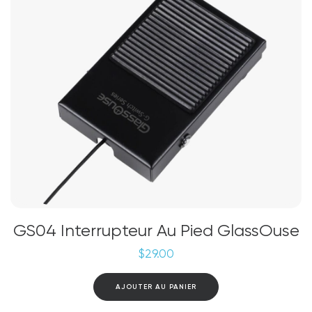
être
choisies
sur
la
page
du
produit
GS04 Interrupteur Au Pied GlassOuse
$
29.00
AJOUTER AU PANIER