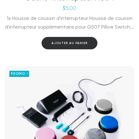
$
5.00
1x Housse de coussin d'interrupteur Housse de coussin
d'interrupteur supplémentaire pour GS07 Pillow Switch.…
AJOUTER AU PANIER
PROMO !