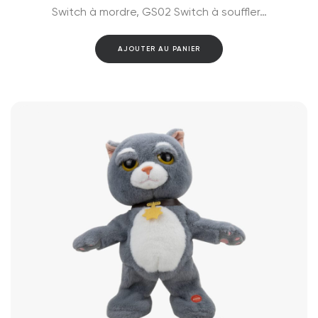
était :
est :
Switch à mordre, GS02 Switch à souffler…
$2,373.00.
$2,219.00.
AJOUTER AU PANIER