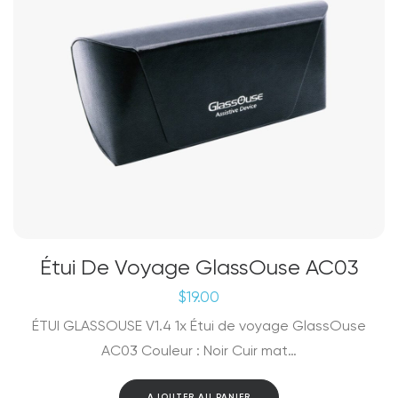
Étui De Voyage GlassOuse AC03
$
19.00
ÉTUI GLASSOUSE V1.4 1x Étui de voyage GlassOuse
AC03 Couleur : Noir Cuir mat…
AJOUTER AU PANIER