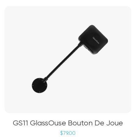
GS11 GlassOuse Bouton De Joue
$
79.00