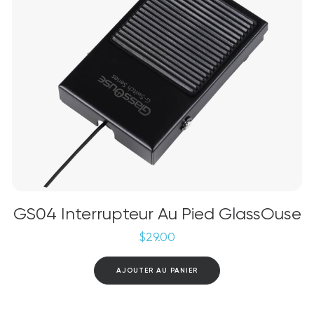
sur
la
page
du
produit
GS04 Interrupteur Au Pied GlassOuse
$
29.00
AJOUTER AU PANIER