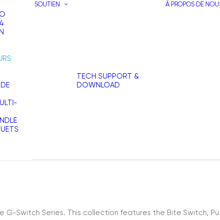
SOUTIEN
À PROPOS DE NOU
RO
4
N
URS
TECH SUPPORT &
 DE
DOWNLOAD
LTI-
NDLE
OUETS
G-Switch Series. This collection features the Bite Switch, Puff