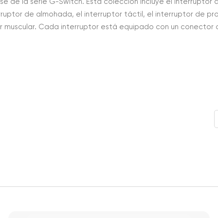
de la serie G-Switch. Esta colección incluye el interruptor de
erruptor de almohada, el interruptor táctil, el interruptor de p
ptor muscular. Cada interruptor está equipado con un conector