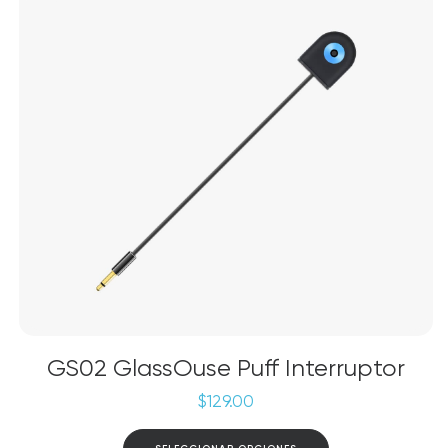
GS02 GlassOuse Puff Interruptor
$
129.00
Este