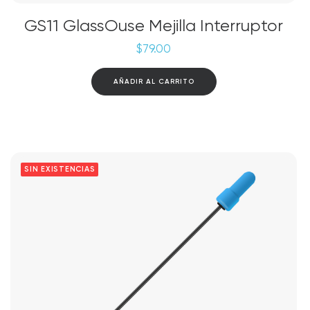
GS11 GlassOuse Mejilla Interruptor
$
79.00
AÑADIR AL CARRITO
SIN EXISTENCIAS