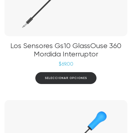
Los Sensores Gs10 GlassOuse 360
Mordida Interruptor
$
69.00
Este
SELECCIONAR OPCIONES
producto
tiene
múltiples
variantes.
Las
opciones
se
pueden
elegir
en