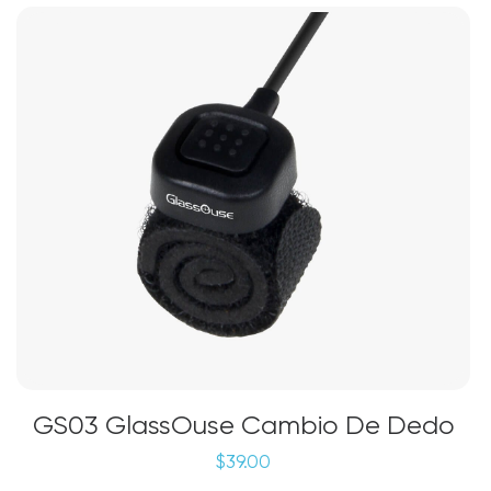
opciones
se
pueden
elegir
en
la
página
de
producto
GS03 GlassOuse Cambio De Dedo
$
39.00