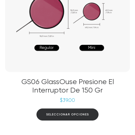
de
producto
GS06 GlassOuse Presione El
Interruptor De 150 Gr
$
39.00
Este
SELECCIONAR OPCIONES
producto
tiene
múltiples
variantes.