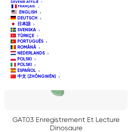
DEVENIR AFFILIÉ
FRANÇAIS
ENGLISH
DEUTSCH
日本語
SVENSKA
TÜRKÇE
PORTUGUÊS
ROMÂNĂ
NEDERLANDS
POLSKI
POLSKI
ESPAÑOL
中文 (ZHŌNGWÉN)
GAT03 Enregistrement Et Lecture
Dinosaure