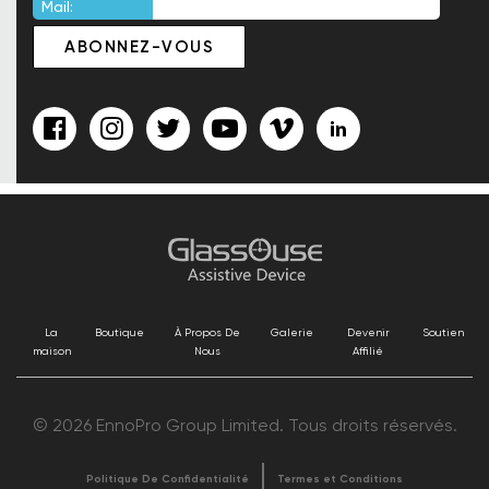
Mail:
La
Boutique
À Propos De
Galerie
Devenir
Soutien
maison
Nous
Affilié
© 2026 EnnoPro Group Limited. Tous droits réservés.
Politique De Confidentialité
Termes et Conditions