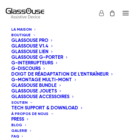
LA MAISON
BOUTIQUE
GLASSOUSE PRO
GLASSOUSE V1.4
GLASSOUSE LIEN
GLASSOUSE G-PORTER
G-INTERRUPTEURS
G-DISCOURS
Tous
GlassOuse Jouets
DOIGT DE RÉADAPTATION DE L'ENTRAÎNEUR
G-MONTAGE MULTI-MONT
Tri par popularité
GLASSOUSE BUNDLE
GLASSOUSE JOUETS
Tri par défaut
GLASSOUSE ACCESSOIRES
Tri du plus récent au plus ancien
SOUTIEN
Tri par tarif croissant
TECH SUPPORT & DOWNLOAD
Tri par tarif décroissant
À PROPOS DE NOUS
PRESS
BLOG
GALERIE
FAQ