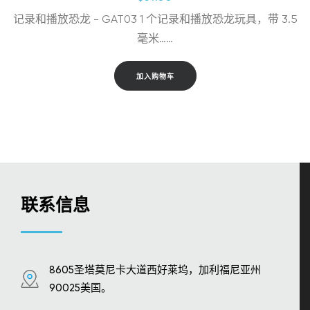
记录和播放恐龙 - GAT03 1 个记录和播放恐龙玩具，带 3.5
毫米……
加入购物车
联系信息
8605圣塔莫尼卡大道西好莱坞，加利福尼亚州
90025美国。