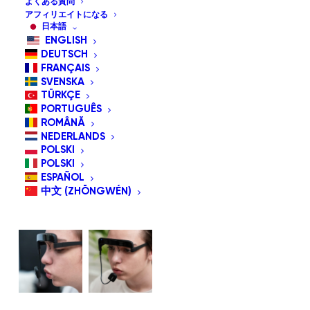
よくある質問
アフィリエイトになる
日本語
ENGLISH
DEUTSCH
FRANÇAIS
SVENSKA
TÜRKÇE
PORTUGUÊS
ROMÂNĂ
NEDERLANDS
POLSKI
POLSKI
ESPAÑOL
中文 (ZHŌNGWÉN)