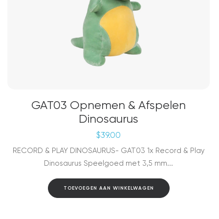
GAT03 Opnemen & Afspelen
Dinosaurus
$
39.00
RECORD & PLAY DINOSAURUS- GAT03 1x Record & Play
Dinosaurus Speelgoed met 3,5 mm...
TOEVOEGEN AAN WINKELWAGEN