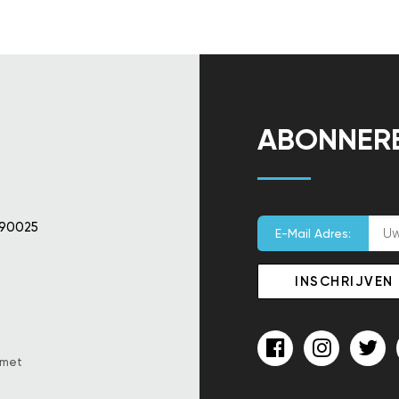
ABONNER
 90025
E-Mail Adres:
 met