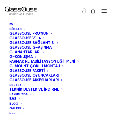
EV
DÜKKAN
GLASSOUSE PRO'NUN
GLASSOUSE V1. 4
GLASSOUSE BAĞLANTISI
GLASSOUSE G-AŞINMA
G-ANAHTARLARI
G-KONUŞMA
Hepsi göster
GlassOuse Oyuncakları
PARMAK REHABILITASYON EĞITMENI
G-MOUNT ÇOKLU MONTAJ
Varsayılan Sıralama
GLASSOUSE PAKETI
GLASSOUSE OYUNCAKLARI
En çok satılana göre sırala
GLASSOUSE AKSESUARLARI
En yeniye göre sırala
DESTEK
Fiyata göre sırala: Düşükten yükseğe
TEKNIK DESTEK VE İNDIRME
Fiyata göre sırala: Yüksekten düşüğe
HAKKIMIZDA
BAS
BLOG
GALERI
SSS