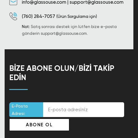
info@glassouse.com
|
support@glassouse.com
(760) 284-7057
(Ürün Sorgulama için)
Not:
Satış sonrası destek için lütfen bize e-posta
gönderin
support@glassouse.com
.
BIZE ABONE OLUN/BIZI TAKIP
EDIN
E-Posta
Adresi: