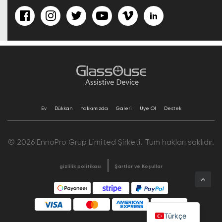
Ev
Dükkan
hakkımızda
Galeri
Üye Ol
Destek
© 2026 EnnoPro Grup Limited Şirketi. Tüm hakları saklıdır.
gizlilik politikası
Şartlar ve Koşullar
Türkçe