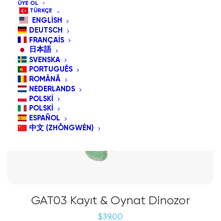
ÜYE OL
TÜRKÇE
ENGLISH
DEUTSCH
FRANÇAIS
日本語
SVENSKA
PORTUGUÊS
ROMÂNĂ
NEDERLANDS
POLSKI
POLSKI
ESPAÑOL
中文 (ZHŌNGWÉN)
GAT03 Kayıt & Oynat Dinozor
$
39.00