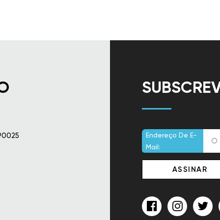
O
SUBSCREV
90025
Endereço De E-
Mail: