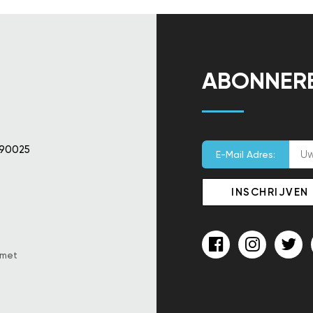
ABONNER
 90025
E-Mail Adres:
 met