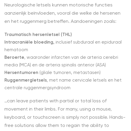
Neurologische letsels kunnen motorische functies
aanzienlijk beïnvloeden, vooral die welke de hersenen
en het ruggenmerg betreffen. Aandoeningen zoals:
Traumatisch hersenletsel (THL)
Intracraniële bloeding,
inclusief subduraal en epiduraal
hematoom
Beroerte
, waaronder infarcten van de arteria cerebri
media (MCA) en de arteria spinalis anterior (ASA)
Hersentumoren
(gliale tumoren, metastasen)
Ruggenmergletsels
, met name cervicale letsels en het
centrale ruggenmergsyndroom
…can leave patients with partial or total loss of
movement in their limbs. For many, using a mouse,
keyboard, or touchscreen is simply not possible. Hands-
free solutions allow them to regain the ability to