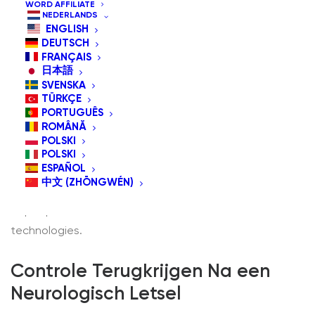
WORD AFFILIATE
NEDERLANDS
ENGLISH
DEUTSCH
FRANÇAIS
日本語
SVENSKA
In an increasingly digital world, accessibility is not a
TÜRKÇE
luxury—it’s a necessity. Assistive devices like head-
PORTUGUÊS
ROMÂNĂ
operated mice and adaptive switches are transforming
POLSKI
how people with physical disabilities or mobility
POLSKI
ESPAÑOL
limitations interact with technology. But who exactly
中文 (ZHŌNGWÉN)
are these tools for? Let’s explore the broad spectrum
of people who benefit from hands-free assistive
technologies.
Controle Terugkrijgen Na een
Neurologisch Letsel