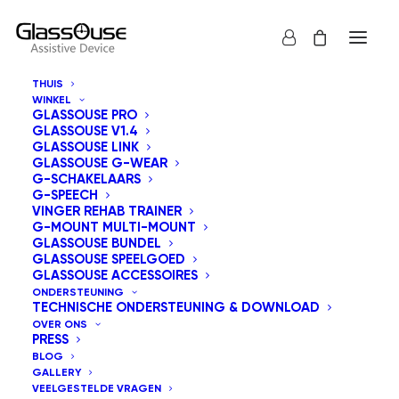
THUIS
WINKEL
GLASSOUSE PRO
GLASSOUSE V1.4
GLASSOUSE LINK
GLASSOUSE G-WEAR
Het Begrijpen van
G-SCHAKELAARS
G-SPEECH
VINGER REHAB TRAINER
Gebruikers: Wie
G-MOUNT MULTI-MOUNT
GLASSOUSE BUNDEL
Profiteert van
GLASSOUSE SPEELGOED
GLASSOUSE ACCESSOIRES
Handsfree
ONDERSTEUNING
TECHNISCHE ONDERSTEUNING & DOWNLOAD
OVER ONS
Hulptechnologie?
PRESS
BLOG
GALLERY
30 APRIL 2026
|
IN
ONGECATEGORISEERD
|
BIJ
BEHEERDER
VEELGESTELDE VRAGEN