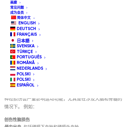
画廊
常见问题
成为会员
简体中文
ENGLISH
DEUTSCH
FRANÇAIS
在一个日益数字化的世界里，可访问性并非奢侈品，而是必
日本語
需品。诸如头部鼠标和自适应开关之类的辅助设备正在改变
SVENSKA
TÜRKÇE
身体残疾或行动不便的人们与技术互动的方式。但这些工具
PORTUGUÊS
究竟是为谁准备的呢？让我们来探讨一下受益于免提辅助技
ROMÂNĂ
NEDERLANDS
术的广泛人群。.
POLSKI
POLSKI
神经损伤后的重新掌控
ESPAÑOL
神经损伤会严重影响运动功能，尤其是在涉及大脑和脊髓的
情况下。 例如：
创伤性脑损伤