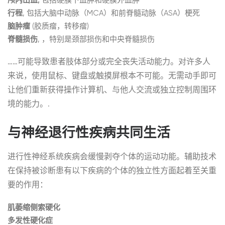
颅内出血,
包括硬膜下血肿和硬膜外血肿
行程
, 包括大脑中动脉（MCA）和前脊髓动脉（ASA）梗死
脑肿瘤
(胶质瘤，转移瘤)
脊髓损伤
, ，特别是颈部损伤和中央脊髓损伤
……可能导致患者肢体部分或完全丧失活动能力。对许多人
来说，使用鼠标、键盘或触摸屏根本不可能。无需动手即可
让他们重新获得操作计算机、与他人交流或独立控制周围环
境的能力。.
与神经退行性疾病共同生活
进行性神经系统疾病会缓慢剥夺个体的运动功能。辅助技术
在保持被诊断患有以下疾病的个体的独立性方面起着至关重
要的作用：
肌萎缩侧索硬化
多发性硬化症