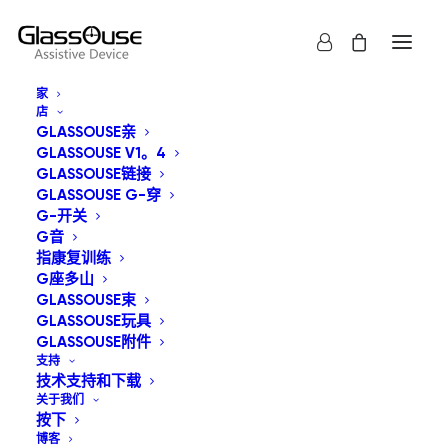
家
店
GLASSOUSE亲
GLASSOUSE V1。4
GLASSOUSE链接
GLASSOUSE G-穿
G-开关
G音
指康复训练
理解用户：谁能从免
G座多山
GLASSOUSE束
提辅助技术中受益？
GLASSOUSE玩具
GLASSOUSE附件
支持
2026年4月30日
|
在
未分类
|
通过
管理员
技术支持和下载
关于我们
按下
博客