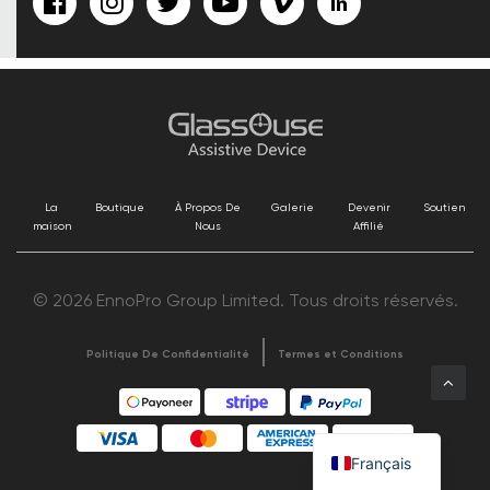
La
Boutique
À Propos De
Galerie
Devenir
Soutien
maison
Nous
Affilié
© 2026 EnnoPro Group Limited. Tous droits réservés.
Politique De Confidentialité
Termes et Conditions
Français