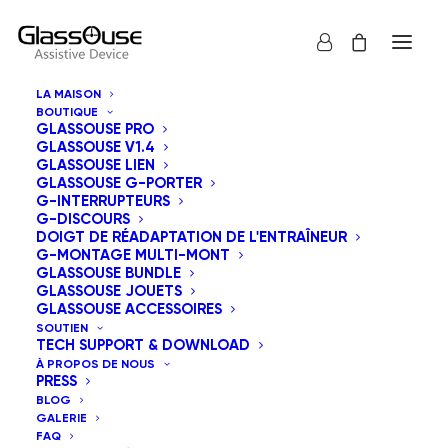
LA MAISON
BOUTIQUE
GLASSOUSE PRO
GLASSOUSE V1.4
GLASSOUSE LIEN
Comprendre les
GLASSOUSE G-PORTER
G-INTERRUPTEURS
G-DISCOURS
utilisateurs : qui
DOIGT DE RÉADAPTATION DE L'ENTRAÎNEUR
G-MONTAGE MULTI-MONT
bénéficie de la
GLASSOUSE BUNDLE
GLASSOUSE JOUETS
technologie
GLASSOUSE ACCESSOIRES
SOUTIEN
TECH SUPPORT & DOWNLOAD
d'assistance mains
À PROPOS DE NOUS
PRESS
libres ?
BLOG
GALERIE
FAQ
30 AVRIL 2026
|
DANS
NON CLASSÉ
|
PAR
ADMINISTRATEUR