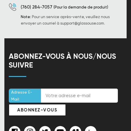
(760) 284-7057
(Pour la demande de produit)
Note:
Pour un service après-vente, veuillez nous
envoyer un courriel à
support@glassouse.com
.
ABONNEZ-VOUS À NOUS/NOUS
SUIVRE
Adresse E-
Mail: