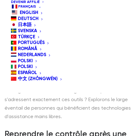
DEVENIR AFFILIÉ
FRANÇAIS
ENGLISH
DEUTSCH
日本語
SVENSKA
TÜRKÇE
Dans un monde de plus en plus numérique,
PORTUGUÊS
l'accessibilité n'est pas un luxe, c'est une nécessité. Les
ROMÂNĂ
NEDERLANDS
appareils d'assistance tels que les souris contrôlées
POLSKI
par la tête et les interrupteurs adaptatifs transforment
POLSKI
ESPAÑOL
la manière dont les personnes en situation de handicap
中文 (ZHŌNGWÉN)
physique ou ayant des limitations de mobilité
interagissent avec la technologie. Mais à qui
s'adressent exactement ces outils ? Explorons le large
éventail de personnes qui bénéficient des technologies
d'assistance mains libres.
Reprendre le contrôle après une