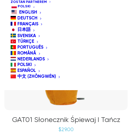
ZOSTAŃ PARTNEREM
POLSKI
ENGLISH
DEUTSCH
FRANÇAIS
日本語
SVENSKA
TÜRKÇE
PORTUGUÊS
ROMÂNĂ
NEDERLANDS
POLSKI
ESPAÑOL
中文 (ZHŌNGWÉN)
GAT01 Słonecznik Śpiewaj I Tańcz
$
29.00