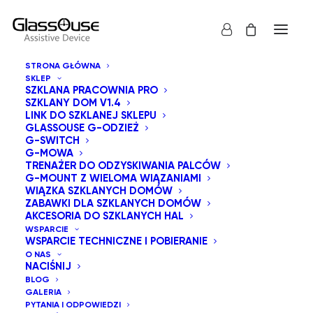
STRONA GŁÓWNA
SKLEP
SZKLANA PRACOWNIA PRO
SZKLANY DOM V1.4
LINK DO SZKLANEJ SKLEPU
GLASSOUSE G-ODZIEŻ
G-SWITCH
G-MOWA
Pokaż wszystko
Zabawki dla szklanych Domów
TRENAŻER DO ODZYSKIWANIA PALCÓW
G-MOUNT Z WIELOMA WIĄZANIAMI
Sortuj od najnowszych
WIĄZKA SZKLANYCH DOMÓW
ZABAWKI DLA SZKLANYCH DOMÓW
Domyślne sortowanie
AKCESORIA DO SZKLANYCH HAL
Sortuj wg popularności
WSPARCIE
Sortuj po cenie od najniższej
WSPARCIE TECHNICZNE I POBIERANIE
Sortuj po cenie od najwyższej
O NAS
NACIŚNIJ
BLOG
GALERIA
PYTANIA I ODPOWIEDZI