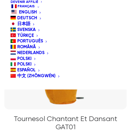
DEVENIR AFFILIÉ
FRANÇAIS
ENGLISH
DEUTSCH
日本語
SVENSKA
TÜRKÇE
PORTUGUÊS
ROMÂNĂ
NEDERLANDS
POLSKI
POLSKI
ESPAÑOL
中文 (ZHŌNGWÉN)
Tournesol Chantant Et Dansant
GAT01