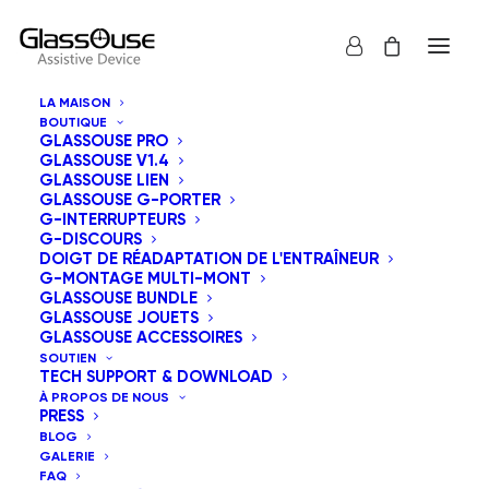
LA MAISON
BOUTIQUE
GLASSOUSE PRO
GLASSOUSE V1.4
GLASSOUSE LIEN
GLASSOUSE G-PORTER
G-INTERRUPTEURS
G-DISCOURS
Tous
GlassOuse Jouets
DOIGT DE RÉADAPTATION DE L'ENTRAÎNEUR
G-MONTAGE MULTI-MONT
Tri du plus récent au plus ancien
GLASSOUSE BUNDLE
GLASSOUSE JOUETS
Tri par défaut
GLASSOUSE ACCESSOIRES
Tri par popularité
SOUTIEN
Tri par tarif croissant
TECH SUPPORT & DOWNLOAD
Tri par tarif décroissant
À PROPOS DE NOUS
PRESS
BLOG
GALERIE
FAQ