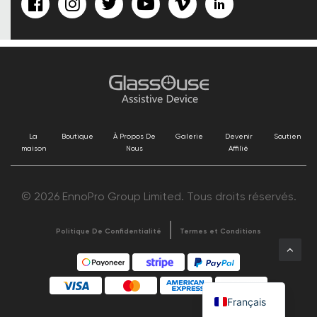
La
Boutique
À Propos De
Galerie
Devenir
Soutien
maison
Nous
Affilié
© 2026 EnnoPro Group Limited. Tous droits réservés.
Politique De Confidentialité
Termes et Conditions
Français