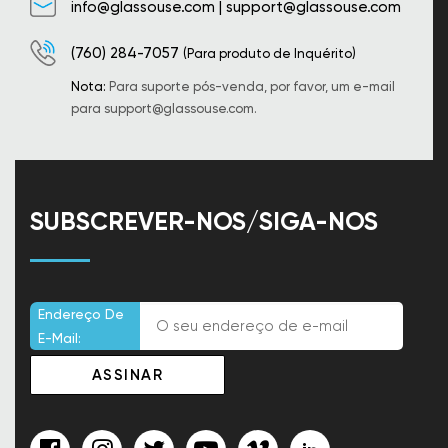
info@glassouse.com
|
support@glassouse.com
(760) 284-7057
(Para produto de Inquérito)
Nota:
Para suporte pós-venda, por favor, um e-mail
para
support@glassouse.com
.
SUBSCREVER-NOS/SIGA-NOS
Endereço De
E-Mail: