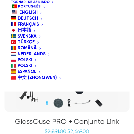
TORNAR-SE AFILIADO
PORTUGUÊS
ENGLISH
PROMOÇÃO!
DEUTSCH
Oferta Especial
FRANÇAIS
日本語
SVENSKA
TÜRKÇE
ROMÂNĂ
NEDERLANDS
POLSKI
POLSKI
ESPAÑOL
中文 (ZHŌNGWÉN)
GlassOuse PRO + Conjunto Link
O
O
$
2,891.00
$
2,669.00