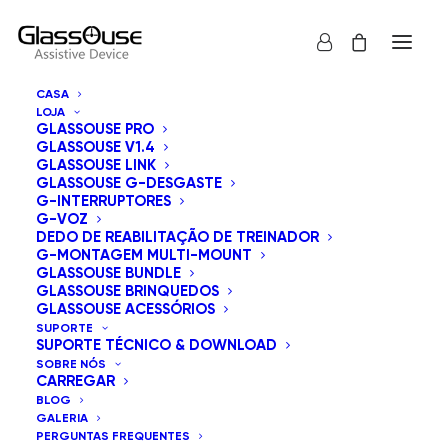
CASA
LOJA
GLASSOUSE PRO
GLASSOUSE V1.4
GLASSOUSE LINK
GLASSOUSE G-DESGASTE
G-INTERRUPTORES
G-VOZ
Mostrar tudo
GlassOuse Bundle
DEDO DE REABILITAÇÃO DE TREINADOR
G-MONTAGEM MULTI-MOUNT
Ordenação padrão
GLASSOUSE BUNDLE
GLASSOUSE BRINQUEDOS
Ordenar por popularidade
GLASSOUSE ACESSÓRIOS
Ordenar por mais recentes
SUPORTE
Ordenar por preço: menor para maior
SUPORTE TÉCNICO & DOWNLOAD
Ordenar por preço: maior para menor
SOBRE NÓS
CARREGAR
BLOG
GALERIA
PERGUNTAS FREQUENTES