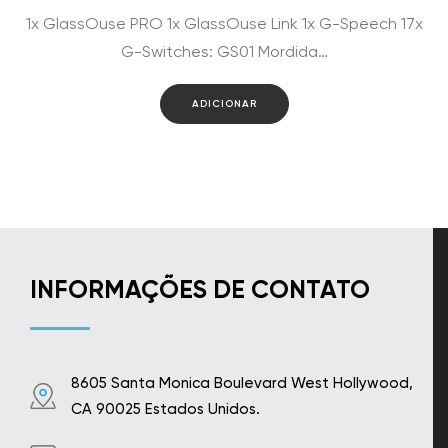
preço
preço
1x GlassOuse PRO 1x GlassOuse Link 1x G-Speech 17x
original
atual
era:
é:
G-Switches: GS01 Mordida…
$2,891.00.
$2,669.00.
ADICIONAR
INFORMAÇÕES DE CONTATO
8605 Santa Monica Boulevard West Hollywood,
CA 90025 Estados Unidos.