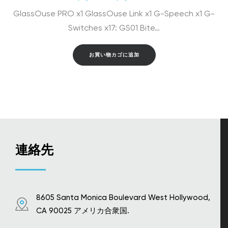
の
在
GlassOuse PRO x1 GlassOuse Link x1 G-Speech x1 G-
価
の
格
価
Switches x17: GS01 Bite…
は
格
$2,891.00
は
お買い物カゴに追加
で
$2,669.00
し
で
た。
す。
連絡先
8605 Santa Monica Boulevard West Hollywood,
CA 90025 アメリカ合衆国.