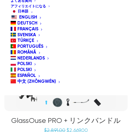
よくある質問
アフィリエイトになる
日本語
セール
ENGLISH
DEUTSCH
バンドルスペシャル
FRANÇAIS
SVENSKA
TÜRKÇE
PORTUGUÊS
ROMÂNĂ
NEDERLANDS
POLSKI
POLSKI
ESPAÑOL
中文 (ZHŌNGWÉN)
GlassOuse PRO + リンクバンドル
元
現
$
2,891.00
$
2,669.00