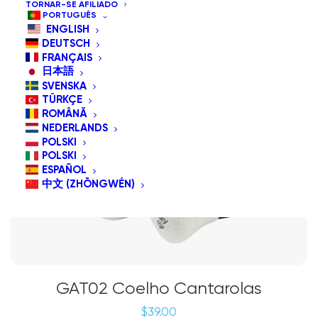
TORNAR-SE AFILIADO
PORTUGUÊS
ENGLISH
DEUTSCH
FRANÇAIS
日本語
SVENSKA
TÜRKÇE
ROMÂNĂ
NEDERLANDS
POLSKI
POLSKI
ESPAÑOL
中文 (ZHŌNGWÉN)
GAT02 Coelho Cantarolas
$
39.00