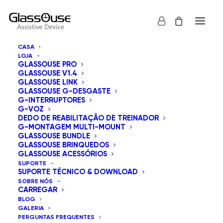
CASA
LOJA
GLASSOUSE PRO
GLASSOUSE V1.4
GLASSOUSE LINK
GLASSOUSE G-DESGASTE
G-INTERRUPTORES
G-VOZ
Mostrar tudo
GlassOuse Brinquedos
DEDO DE REABILITAÇÃO DE TREINADOR
G-MONTAGEM MULTI-MOUNT
Ordenar por popularidade
GLASSOUSE BUNDLE
GLASSOUSE BRINQUEDOS
Ordenação padrão
GLASSOUSE ACESSÓRIOS
Ordenar por mais recentes
SUPORTE
Ordenar por preço: menor para maior
SUPORTE TÉCNICO & DOWNLOAD
Ordenar por preço: maior para menor
SOBRE NÓS
CARREGAR
BLOG
GALERIA
PERGUNTAS FREQUENTES