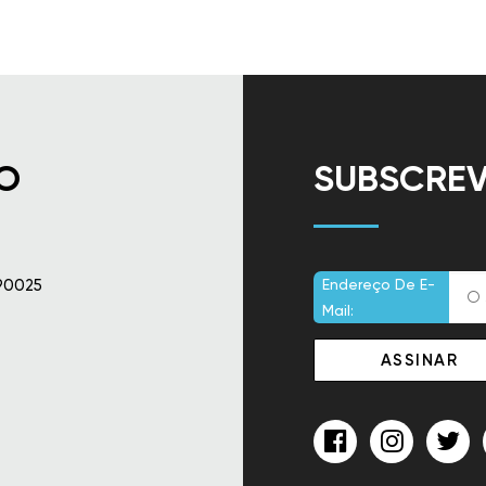
O
SUBSCREV
90025
Endereço De E-
Mail: