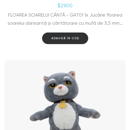
$
29.00
FLOAREA SOARELUI CÂNTĂ - GAT01 1x Jucărie floarea
soarelui dansantă și cântătoare cu mufă de 3,5 mm…
ADAUGĂ ÎN COȘ