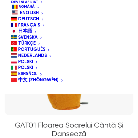
DEVENI AFILIAT
ROMÂNĂ
ENGLISH
DEUTSCH
FRANÇAIS
日本語
SVENSKA
TÜRKÇE
PORTUGUÊS
NEDERLANDS
POLSKI
POLSKI
ESPAÑOL
中文 (ZHŌNGWÉN)
GAT01 Floarea Soarelui Cântă Și
Dansează