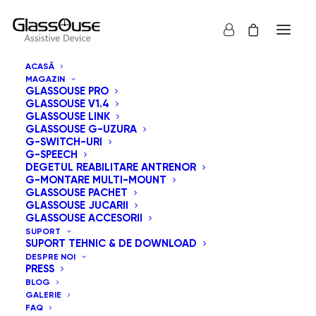
ACASĂ
MAGAZIN
GLASSOUSE PRO
GLASSOUSE V1.4
GLASSOUSE LINK
GLASSOUSE G-UZURA
G-SWITCH-URI
G-SPEECH
Arată tot
GlassOuse Jucarii
DEGETUL REABILITARE ANTRENOR
G-MONTARE MULTI-MOUNT
Sortează după popularitatea vânzărilor
GLASSOUSE PACHET
GLASSOUSE JUCARII
Sortare implicită
GLASSOUSE ACCESORII
Sortează după cele mai recente
SUPORT
Sortează după preț: de la mic la mare
SUPORT TEHNIC & DE DOWNLOAD
Sortează după preț: de la mare la mic
DESPRE NOI
PRESS
BLOG
GALERIE
FAQ