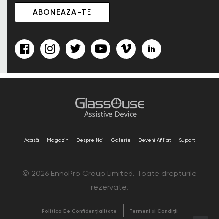
Acasă
Magazin
Despre Noi
Galerie
Deveni Afiliat
Suport
© 2026 EnnoPro Group Limited. Toate drepturile
rezervate.
Politica De Confidențialitate
Termeni și Condiții