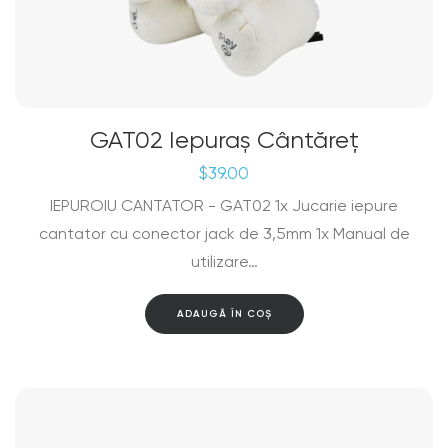
GAT02 Iepuraș Cântăreț
$
39.00
IEPUROIU CANTATOR - GAT02 1x Jucarie iepure
cantator cu conector jack de 3,5mm 1x Manual de
utilizare…
ADAUGĂ ÎN COȘ