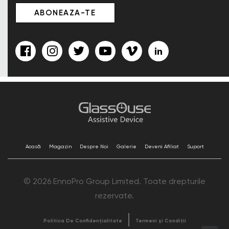
Acasă
Magazin
Despre Noi
Galerie
Deveni Afiliat
Suport
© 2026 EnnoPro Group Limited. Toate drepturile
rezervate.
Politica De Confidențialitate
Termeni și Condiții