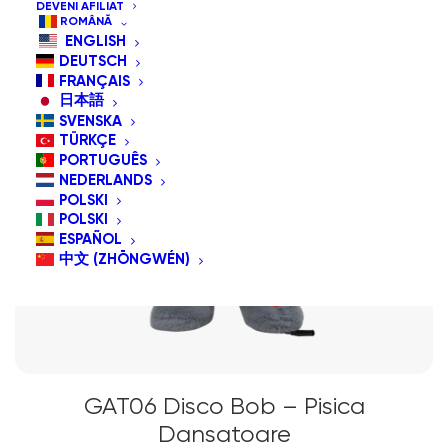
DEVENI AFILIAT
ROMÂNĂ
ENGLISH
DEUTSCH
FRANÇAIS
日本語
SVENSKA
TÜRKÇE
PORTUGUÊS
NEDERLANDS
POLSKI
POLSKI
ESPAÑOL
中文 (ZHŌNGWÉN)
GAT06 Disco Bob – Pisica
Dansatoare