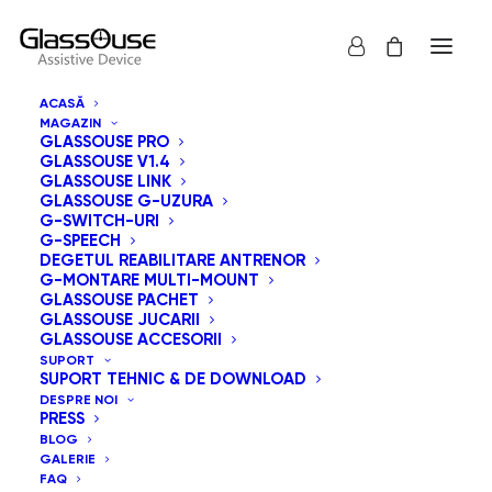
ACASĂ
MAGAZIN
GLASSOUSE PRO
GLASSOUSE V1.4
GLASSOUSE LINK
GLASSOUSE G-UZURA
G-SWITCH-URI
G-SPEECH
Arată tot
GlassOuse Jucarii
DEGETUL REABILITARE ANTRENOR
G-MONTARE MULTI-MOUNT
Sortează după preț: de la mare la mic
GLASSOUSE PACHET
GLASSOUSE JUCARII
Sortare implicită
GLASSOUSE ACCESORII
Sortează după popularitatea vânzărilor
SUPORT
Sortează după cele mai recente
SUPORT TEHNIC & DE DOWNLOAD
Sortează după preț: de la mic la mare
DESPRE NOI
PRESS
BLOG
GALERIE
FAQ