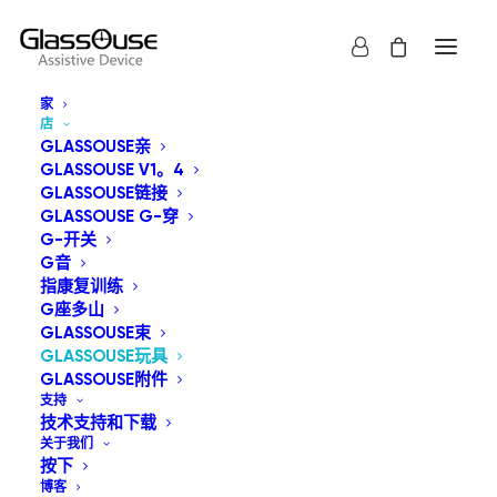
家
店
GLASSOUSE亲
GLASSOUSE V1。4
GLASSOUSE链接
GlassOuse 玩具是一系列支持开关控制的玩具，能够录
GLASSOUSE G-穿
G-开关
制、播放音乐、跳舞，或同时进行这三项动作的任意组合。
G音
这些玩具通过连接的 G-Switch 系列 GlassOuse 辅助开关
指康复训练
进行控制。.
G座多山
GLASSOUSE束
GLASSOUSE玩具
显示全部
GlassOuse玩具
GLASSOUSE附件
支持
按最新内容排序
技术支持和下载
关于我们
默认产品排序
按下
按受关注度排序
博客