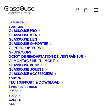
LA MAISON
BOUTIQUE
GLASSOUSE PRO
GLASSOUSE V1.4
GLASSOUSE LIEN
GLASSOUSE G-PORTER
G-INTERRUPTEURS
G-DISCOURS
Tous
GlassOuse Jouets
DOIGT DE RÉADAPTATION DE L'ENTRAÎNEUR
G-MONTAGE MULTI-MONT
Tri par tarif croissant
GLASSOUSE BUNDLE
GLASSOUSE JOUETS
Tri par défaut
GLASSOUSE ACCESSOIRES
Tri par popularité
SOUTIEN
Tri du plus récent au plus ancien
TECH SUPPORT & DOWNLOAD
Tri par tarif décroissant
À PROPOS DE NOUS
PRESS
BLOG
GALERIE
FAQ