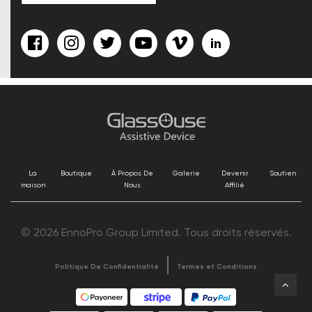
La
Boutique
À Propos De
Galerie
Devenir
Soutien
maison
Nous
Affilié
© 2026 EnnoPro Group Limited. Tous droits réservés.
Politique De Confidentialité
Termes et Conditions