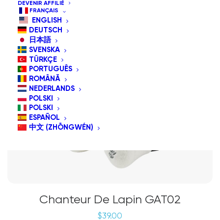
DEVENIR AFFILIÉ
FRANÇAIS
ENGLISH
DEUTSCH
日本語
SVENSKA
TÜRKÇE
PORTUGUÊS
ROMÂNĂ
NEDERLANDS
POLSKI
POLSKI
ESPAÑOL
中文 (ZHŌNGWÉN)
Chanteur De Lapin GAT02
$
39.00