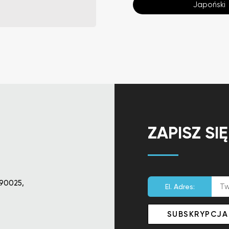
Japoński
ZAPISZ SI
90025,
El. Adres: