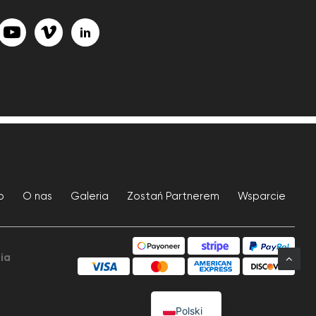
p
O nas
Galeria
Zostań Partnerem
Wsparcie
ia
Polski