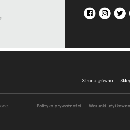
ę
Strona główna
Skle
żone.
Polityka prywatności
Warunki użytkowan