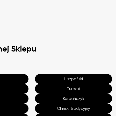
nej Sklepu
Hiszpański
Turecki
Koreańczyk
Chiński tradycyjny