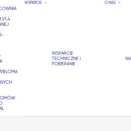
WSPARCIE
O NAS
ACOWNIA
 V1.4
ANEJ
G-
WSPARCIE
O
TECHNICZNE I
NA
A
POBIERANIE
WIELOMA
ANYCH
 DOMÓW
DO
AL