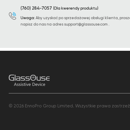
(760) 284-7057
(Dla kwerendy produktu)
Uwaga:
Aby uzyskać po sprzedażowej obsługi klienta, prosz
napisz do nas na adres
support@glassouse.com
.
© 2026 EnnoPro Group Limited. Wszystkie prawa zastrze