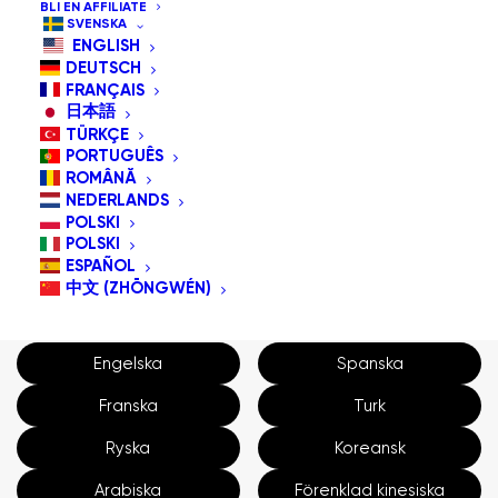
BLI EN AFFILIATE
SVENSKA
ENGLISH
DEUTSCH
FRANÇAIS
日本語
TÜRKÇE
PORTUGUÊS
ROMÂNĂ
NEDERLANDS
POLSKI
GlassOuse Länk
POLSKI
ESPAÑOL
Användarmanual
中文 (ZHŌNGWÉN)
Engelska
Spanska
Franska
Turk
Ryska
Koreansk
Arabiska
Förenklad kinesiska