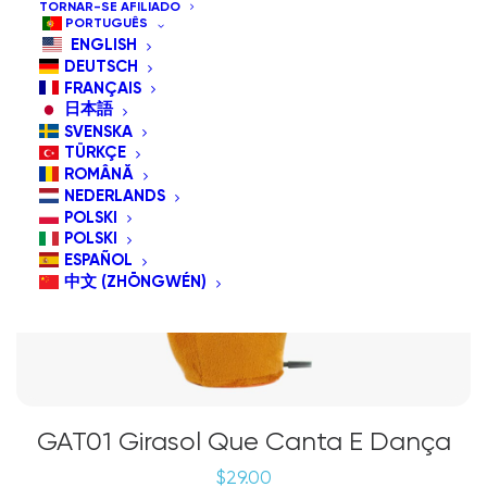
TORNAR-SE AFILIADO
PORTUGUÊS
ENGLISH
DEUTSCH
FRANÇAIS
日本語
SVENSKA
TÜRKÇE
ROMÂNĂ
NEDERLANDS
POLSKI
POLSKI
ESPAÑOL
中文 (ZHŌNGWÉN)
GAT01 Girasol Que Canta E Dança
$
29.00