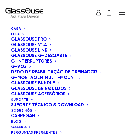
CASA
LOJA
GLASSOUSE PRO
GLASSOUSE V1.4
GLASSOUSE LINK
GLASSOUSE G-DESGASTE
G-INTERRUPTORES
G-VOZ
Mostrar tudo
GlassOuse Brinquedos
DEDO DE REABILITAÇÃO DE TREINADOR
G-MONTAGEM MULTI-MOUNT
Ordenação padrão
GLASSOUSE BUNDLE
GLASSOUSE BRINQUEDOS
Ordenar por popularidade
GLASSOUSE ACESSÓRIOS
Ordenar por mais recentes
SUPORTE
Ordenar por preço: menor para maior
SUPORTE TÉCNICO & DOWNLOAD
Ordenar por preço: maior para menor
SOBRE NÓS
CARREGAR
BLOG
GALERIA
PERGUNTAS FREQUENTES