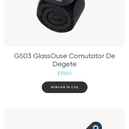
GS03 GlassOuse Comutator De
Degete
$
39.00
ADAUGĂ ÎN COȘ