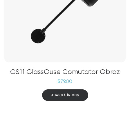
GS11 GlassOuse Comutator Obraz
$
79.00
ADAUGĂ ÎN COȘ