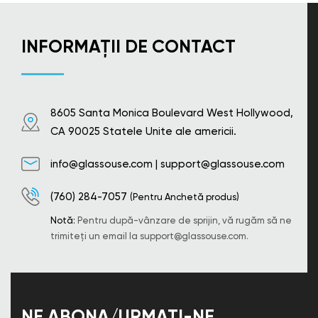
INFORMAȚII DE CONTACT
8605 Santa Monica Boulevard West Hollywood,
CA 90025 Statele Unite ale americii.
info@glassouse.com
|
support@glassouse.com
(760) 284-7057
(Pentru Anchetă produs)
Notă:
Pentru după-vânzare de sprijin, vă rugăm să ne
trimiteți un email la
support@glassouse.com
.
NE ABONA/URMAȚI-NE