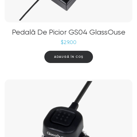
Pedală De Picior GS04 GlassOuse
$
29.00
ADAUGĂ ÎN COȘ