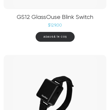
GS12 GlassOuse Blink Switch
$
129.00
ADAUGĂ ÎN COȘ