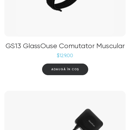
GS13 GlassOuse Comutator Muscular
$
129.00
ADAUGĂ ÎN COȘ