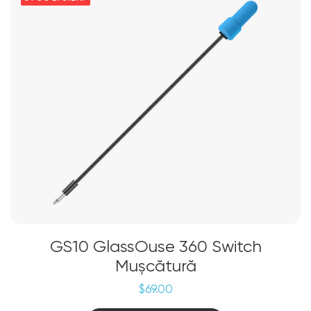
Opțiunile
pot
fi
alese
în
pagina
produsului.
GS10 GlassOuse 360 Switch
Mușcătură
$
69.00