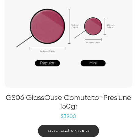
fi
alese
în
pagina
produsului.
GS06 GlassOuse Comutator Presiune
150gr
$
39.00
Acest
SELECTEAZĂ OPȚIUNILE
produs