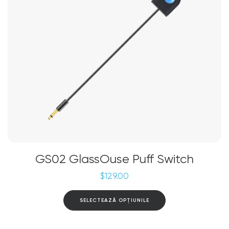
GS02 GlassOuse Puff Switch
$
129.00
Acest
SELECTEAZĂ OPȚIUNILE
produs
are
mai