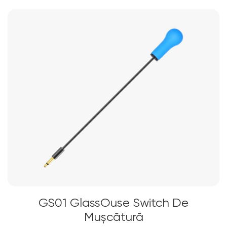
multe
variații.
Opțiunile
pot
fi
alese
în
pagina
produsului.
GS01 GlassOuse Switch De
Mușcătură