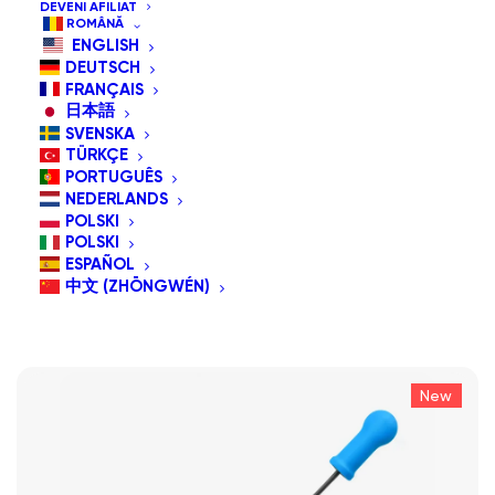
DEVENI AFILIAT
ROMÂNĂ
cu o gamă variată de dispozitive de asistență.
ENGLISH
DEUTSCH
FRANÇAIS
Arată tot
G-Switch-Uri
日本語
SVENSKA
Sortează după cele mai recente
TÜRKÇE
Sortare implicită
PORTUGUÊS
Sortează după popularitatea vânzărilor
NEDERLANDS
Sortează după preț: de la mic la mare
POLSKI
Sortează după preț: de la mare la mic
POLSKI
ESPAÑOL
中文 (ZHŌNGWÉN)
New