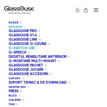
ACASĂ
MAGAZIN
GLASSOUSE PRO
GLASSOUSE V1.4
GLASSOUSE LINK
GLASSOUSE G-UZURA
Descoperiți cele mai noi comutatoare adaptive de la
G-SWITCH-URI
G-SPEECH
GlassOuse din seria G-Switch. Această colecție include
DEGETUL REABILITARE ANTRENOR
comutatorul Bite Switch, comutatorul Puff Switch,
G-MONTARE MULTI-MOUNT
GLASSOUSE PACHET
comutatorul Finger Switch, comutatorul Foot Switch,
GLASSOUSE JUCARII
comutatorul Press Switch, comutatorul Pillow Switch,
GLASSOUSE ACCESORII
SUPORT
comutatorul Touch Switch, comutatorul Proximity
SUPORT TEHNIC & DE DOWNLOAD
Switch, comutatorul 360 Bite Switch, comutatorul
DESPRE NOI
PRESS
Cheek Switch, comutatorul Blink Switch și inovatorul
BLOG
comutator Muscle Switch. Fiecare comutator este
GALERIE
FAQ
prevăzut cu o mufă de 3,5 mm pentru compatibilitate