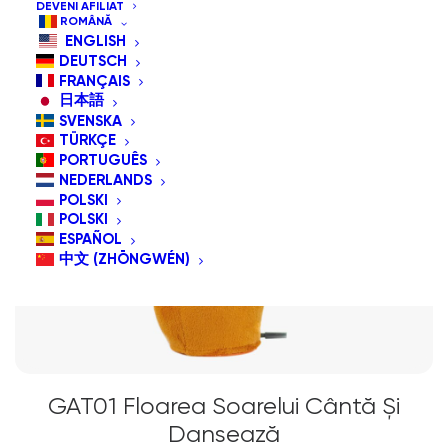
DEVENI AFILIAT
ROMÂNĂ
ENGLISH
DEUTSCH
FRANÇAIS
日本語
SVENSKA
TÜRKÇE
PORTUGUÊS
NEDERLANDS
POLSKI
POLSKI
ESPAÑOL
中文 (ZHŌNGWÉN)
GAT01 Floarea Soarelui Cântă Și
Dansează