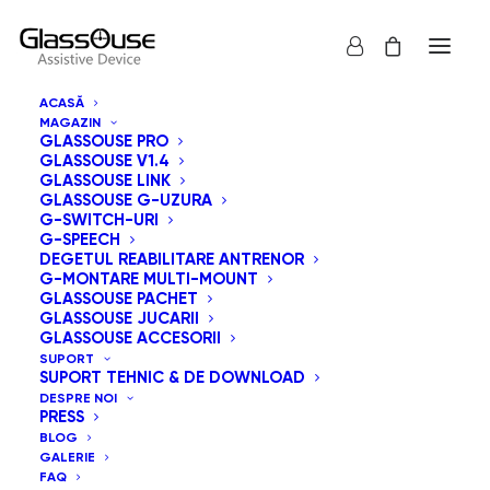
ACASĂ
MAGAZIN
GLASSOUSE PRO
GLASSOUSE V1.4
GLASSOUSE LINK
GLASSOUSE G-UZURA
G-SWITCH-URI
G-SPEECH
Arată tot
GlassOuse Jucarii
DEGETUL REABILITARE ANTRENOR
G-MONTARE MULTI-MOUNT
Sortare implicită
GLASSOUSE PACHET
GLASSOUSE JUCARII
Sortează după popularitatea vânzărilor
GLASSOUSE ACCESORII
Sortează după cele mai recente
SUPORT
Sortează după preț: de la mic la mare
SUPORT TEHNIC & DE DOWNLOAD
Sortează după preț: de la mare la mic
DESPRE NOI
PRESS
BLOG
GALERIE
FAQ