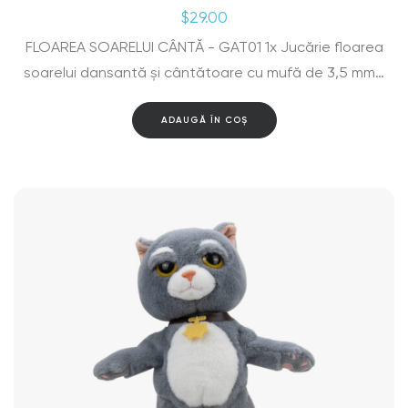
$
29.00
FLOAREA SOARELUI CÂNTĂ - GAT01 1x Jucărie floarea
soarelui dansantă și cântătoare cu mufă de 3,5 mm…
ADAUGĂ ÎN COȘ