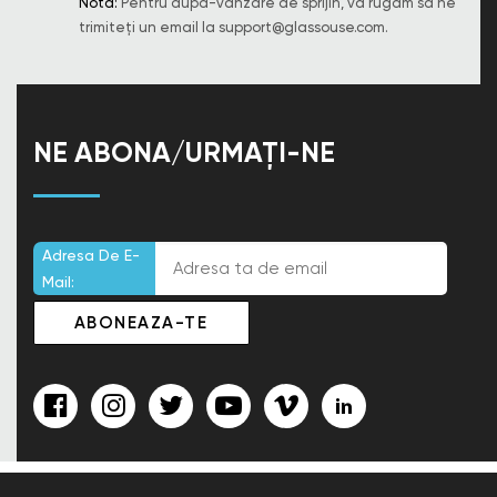
Notă:
Pentru după-vânzare de sprijin, vă rugăm să ne
trimiteți un email la
support@glassouse.com
.
NE ABONA/URMAȚI-NE
Adresa De E-
Mail: